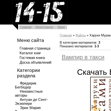
Главная
Регистрация
Вход
Главная
»
Файлы
» Харуки Мурак
Меню сайта
В категории материалов
:
3
Показано материалов
:
1-3
Главная страница
Каталог книг
Вампир в такси
Гостевая книга
Доска объявлений
Скачать 
Категории
раздела
Фредерик
Бегбедер
Неизвестные
авторы
Антуан де Сент-
Экзюпери
Эрих Мария