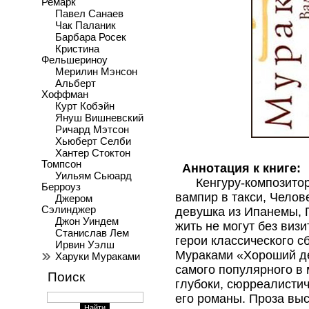
Ремарк
Павел Санаев
Чак Паланик
Барбара Росек
Кристина
Фельшериноу
Мерилин Мэнсон
Альберт
Хоффман
Курт Кобэйн
Януш Вишневский
Ричард Мэтсон
Хьюберт Селби
Хантер Стоктон
Томпсон
Аннотация к книге:
Уильям Сьюард
Кенгуру-композитор,
Берроуз
вампир в такси, Челов
Джером
Сэлинджер
девушка из Ипанемы, 
Джон Уиндем
жить не могут без визи
Станислав Лем
герои классического с
Ирвин Уэлш
Мураками «Хороший де
Харуки Мураками
самого популярного в 
Поиск
глубоки, сюрреалистич
его романы. Проза вы