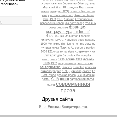
 социологии или
эгоизм
скачать бесплатно
Glue
музыка
 героиновой
Мир
клей
бокс
Шотландия
Бар
химия
марки
правда о ЛСД
скачать бесплатно
книгу
интересная книга
Kaze no uta wo
kike
1983
1979
Япония
Становление
)
взросление героя
как поет ветер
Услышь
франция
жанр реализм
контркультура
the best of
Иностранка
Un Roman Français
контуркультура
Nouvelles sous Ecstasy
1990
Memoires d'un jeune homme derange
Париж
лучшая книга
Au secours pardon
современная
2008
L’Egoiste romantique
литература
Je crois - Moi non plus
война
любовь
иностранка
1996
1929
1920
1952
гиперреализм
жестокость
альтернатива
Survivor
Haunted
повесть
автобиография
1995
Детектив
сказка
Le
Petit Prince
детская проза
Внецикловый
США
проза
роман
зарубежная проза
современная
поэзия
проза
Друзья сайта
Блог Евгения Владимировича.