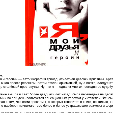
е:
и героин» — автобиография тринадцатилетней девочки Кристины. Крат
 была просто ребенком, потом стала наркоманкой, ну а позже, следуя эт
до столбовой проститутки. Ну что ж — одна из многих: сегодня ее судьб
е вышла в свет более двадцати лет назад, была переведена на десят
ий) и по сей день пользуется сенсационным успехом у читателей. Феном
ан с тем, что сами проблемы, о которых говорится в книге, не только, к
но наоборот принимают все более и более устрашающие размеры и фор