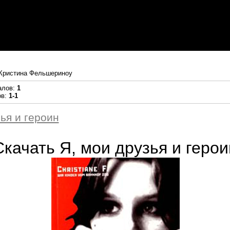
Кристина Фельшериноу
алов
:
1
ов
:
1-1
ья и героин
Скачать Я, мои друзья и герои