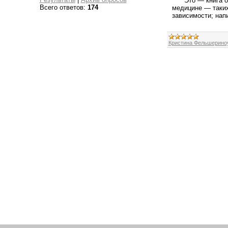
Это — книга о на
Всего ответов:
174
медицине — таких
зависимости; напи
Кристина Фельшерино