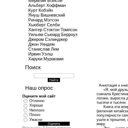
Мерилин Мэнсон
Альберт Хоффман
Курт Кобэйн
Януш Вишневский
Ричард Мэтсон
Хьюберт Селби
Хантер Стоктон Томпсон
Уильям Сьюард Берроуз
Джером Сэлинджер
Джон Уиндем
Станислав Лем
Ирвин Уэлш
Харуки Мураками
Поиск
Аннотация к книг
Наш опрос
«Я, мой друзья 
сначала Кристина
Оцените мой сайт
логике, выросла 
Отлично
тысячи и тысячи.
Хорошо
Книга эта впервы
Неплохо
(включая китайск
Плохо
популярности связ
Ужасно
ушли в прошлое, 
миру.
Результаты
|
Архив опросов