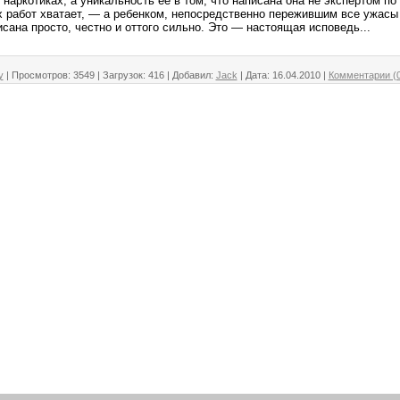
ркотиках, а уникальность ее в том, что написана она не экспертом по
 работ хватает, — а ребенком, непосредственно пережившим все ужасы
сана просто, честно и оттого сильно. Это — настоящая исповедь...
у
|
Просмотров:
3549
|
Загрузок:
416
|
Добавил:
Jack
|
Дата:
16.04.2010
|
Комментарии (0