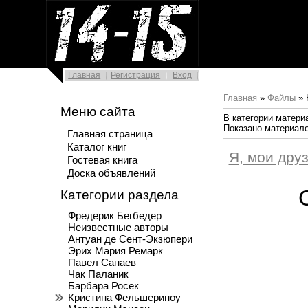
Главная
Регистрация
Вход
Главная
»
Файлы
» 
Меню сайта
В категории матери
Показано материал
Главная страница
Каталог книг
Я, мои друз
Гостевая книга
Доска объявлений
Категории раздела
Фредерик Бегбедер
Неизвестные авторы
Антуан де Сент-Экзюпери
Эрих Мария Ремарк
Павел Санаев
Чак Паланик
Барбара Росек
Кристина Фельшериноу